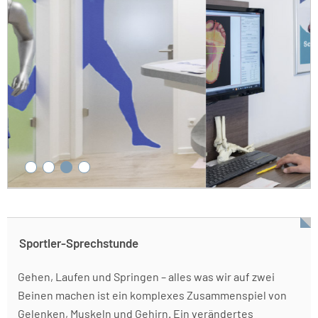
Gleichzeitig werden im gesamten Bereich, den die
Bandage bedeckt, Sinneszellen auf der Hautoberfläche,
im Weichteilgewebe und in den Muskeln stimuliert.
Diese verstärkte Reizwahrnehmung aktiviert
sensomotorische Prozesse und trägt dazu bei, das
jeweilige Gelenk oder die jeweilige Körperpartie in der
Bewegung zu stabilisieren.
Sportler-Sprechstunde
Gehen, Laufen und Springen – alles was wir auf zwei
Beinen machen ist ein komplexes Zusammenspiel von
Gelenken, Muskeln und Gehirn. Ein verändertes