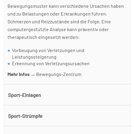
Bewegungsmuster kann verschiedene Ursachen haben
und zu Belastungen oder Erkrankungen führen.
Schmerzen und Reizzustände sind die Folge. Eine
computergestützte Analyse kann präventiv oder
therapeutisch eingesetzt werden:
Vorbeugung von Verletzungen und
Leistungssteigerung
Erkennung von Verletzungsursachen
Mehr Infos
→
Bewegungs-Zentrum
Sport-Einlagen
Für Sportler habe wir drei verschiedene Möglichkeiten
Sport-Strümpfe
der Schuh-Einlagen:
Eine gezielte Kompression kann Sportlern helfen Ihre
Konfektionierte Einlagen