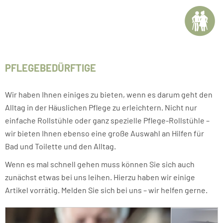
körperlichen Vorraussetzungen.
dem Original-Rezept zu vermerken:
ArzthelferInnen und PflegerInnen aus. So können wir uns
In unserer Prothesen-Sprechstunde entwickeln unsere
austauschen und Wissen teilen.
Patientendaten, Krankenkasse, Versichertennummer
Kunden zusammen mit unserem Team Verbesserungen
Bezeichnung des Hilfsmittels
für Alltag, Beruf und Freizeit. Hierbei wird unter
Detailierte Informationen zur Therapie (z.B.
anderem das Gangbild analysiert und gemeinsam
Winkeleinstellungen)
PFLEGEBEDÜRFTIGE
Anforderungen spezifiziert und umgesetzt.
Diagnose
betroffene Körperseite
Wir haben Ihnen einiges zu bieten, wenn es darum geht den
Feld 7 (Hilfsmittel): eine »7« eintragen
Stempel
Alltag in der Häuslichen Pflege zu erleichtern. Nicht nur
Unterschrift
einfache Rollstühle oder ganz spezielle Pflege-Rollstühle –
wir bieten Ihnen ebenso eine große Auswahl an Hilfen für
Wenn es mal schnell gehen muss, können Sie das Rezept
Bad und Toilette und den Alltag.
im Vorfeld per Fax an die Nummer 0 54 41 - 57 97 senden,
so können wir im Vorfeld alles vorbereiten.
Wenn es mal schnell gehen muss können Sie sich auch
zunächst etwas bei uns leihen. Hierzu haben wir einige
Artikel vorrätig. Melden Sie sich bei uns – wir helfen gerne.