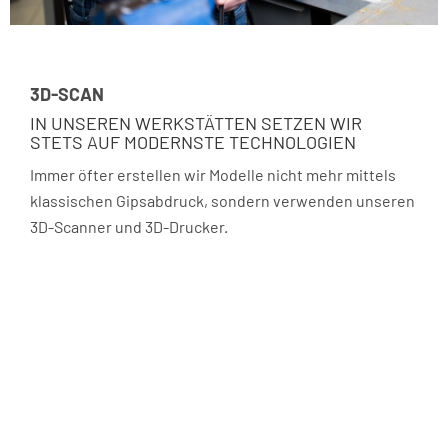
DIE NEUE CAMAFO®-GELENKORTHESE
MEHR STABILITÄT OHNE
BEWEGUNGSEINSCHRÄNKUNG
els
Wir sind zertifizierter camafo® Partner für die Regionen
seren
Oldenburg, Cloppenburg, Delmenhorst, Vechta, Diepholz und
Osnabrück
Mehr Infos →